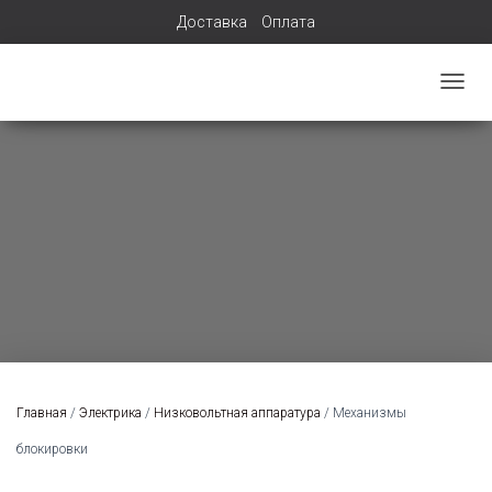
Доставка
Оплата
П
Е
Р
Е
К
Л
Ю
Ч
И
Т
Ь
Н
А
В
И
Г
Главная
/
Электрика
/
Низковольтная аппаратура
/ Механизмы
А
блокировки
Ц
И