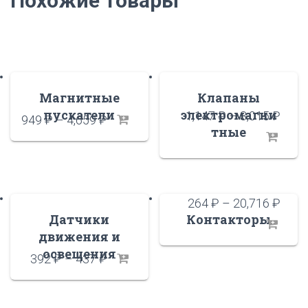
Похожие товары
Магнитные
Клапаны
пускатели
электромагни
1,147
₽
–
3,015
₽
949
₽
–
4,659
₽
тные
264
₽
–
20,716
₽
Датчики
Контакторы
движения и
освещения
392
₽
–
437
₽