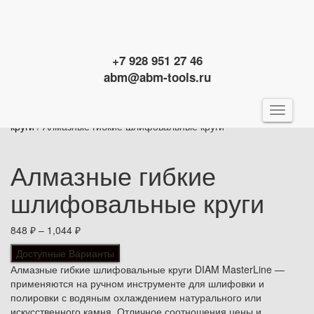
Поиск
Доставка
Искать:
Поиск
Оплата
+7 928 951 27 46
abm@abm-tools.ru
Главная
/
Алмазный инструмент
/
Шлифовальные
Перекл
круги
/ Алмазные гибкие шлифовальные круги
навига
Алмазные гибкие
шлифовальные круги
848
₽
–
1,044
₽
Доступные Варианты
Алмазные гибкие шлифовальные круги DIAM MasterLine —
применяются на ручном инструменте для шлифовки и
полировки с водяным охлаждением натурального или
искусственного камня. Отличное соотношения цены и